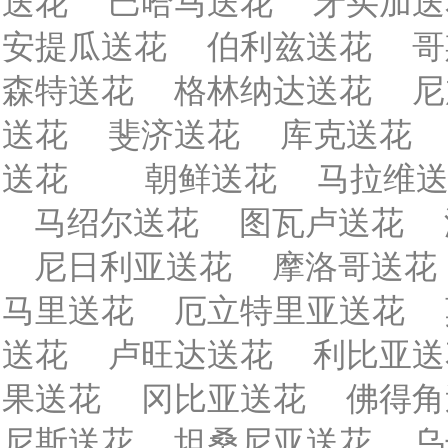
送花
巴哈马送花
牙买加送
安提瓜送花
伯利兹送花
哥
森特送花
格林纳达送花
尼
送花
斐济送花
库克送花
送花
朝鲜送花
马拉维
马绍尔送花
图瓦卢送花
尼日利亚送花
摩洛哥送花
马里送花
厄立特里亚送花
送花
卢旺达送花
利比亚送
果送花
冈比亚送花
佛得角
尼斯送花
坦桑尼亚送花
乌