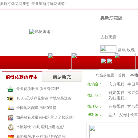
奥斯汀鲜花网迎您, 专业奥斯汀鲜花速递!
奥斯汀花店
支数寓意
蛋糕
玫瑰
本地
您当前位置：首页 →
按场合：
庆典蛋糕
生日
|
专业优质服务,质量有保证!
鲜奶蛋糕
水果
|
按口味：
彩虹蛋糕
100%昆明鲜花空运,本地包装送货!
|
按形状：
圆形蛋糕
方形
|
全国地区配送,市区0送费!
按对象：
恋人
父母
长辈
|
|
如果鲜花质量有问题,承诺全额退款!
市区最快1小时送到指定地点!
花协成员,专业鲜花品牌配送商!