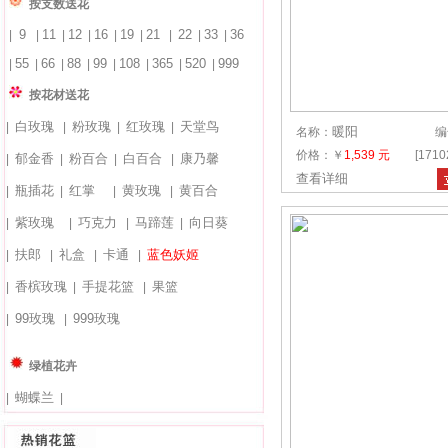
按支数送花
9
11
12
16
19
21
22
33
36
|
|
|
|
|
|
|
|
|
55
66
88
99
108
365
520
999
|
|
|
|
|
|
|
|
按花材送花
白玫瑰
粉玫瑰
红玫瑰
天堂鸟
|
|
|
|
暖阳
名称：
编
价格：￥
1,539 元
[171
郁金香
粉百合
白百合
康乃馨
|
|
|
|
查看详细
瓶插花
红掌
黄玫瑰
黄百合
|
|
|
|
紫玫瑰
巧克力
马蹄莲
向日葵
|
|
|
|
扶郎
礼盒
卡通
蓝色妖姬
|
|
|
|
香槟玫瑰
手提花篮
果篮
|
|
|
99玫瑰
999玫瑰
|
|
绿植花卉
蝴蝶兰
|
|