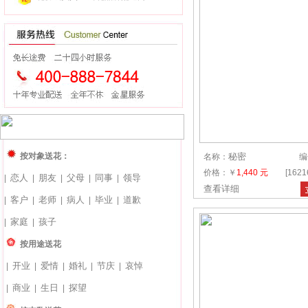
按对象送花：
秘密
名称：
编
价格：￥
1,440 元
[162
恋人
朋友
父母
同事
领导
|
|
|
|
|
查看详细
客户
老师
病人
毕业
道歉
|
|
|
|
|
家庭
孩子
|
|
按用途送花
开业
爱情
婚礼
节庆
哀悼
|
|
|
|
|
商业
生日
探望
|
|
|