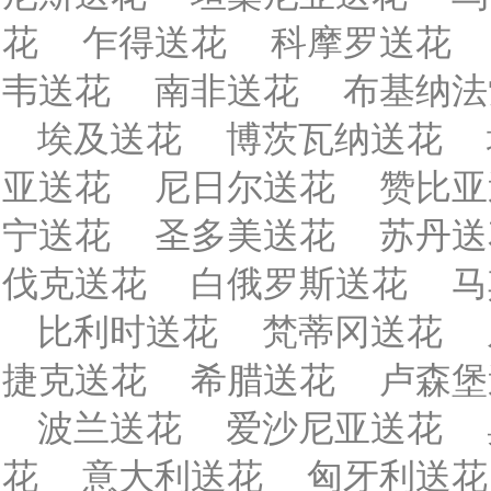
花
乍得送花
科摩罗送花
韦送花
南非送花
布基纳法
埃及送花
博茨瓦纳送花
亚送花
尼日尔送花
赞比亚
宁送花
圣多美送花
苏丹送
伐克送花
白俄罗斯送花
马
比利时送花
梵蒂冈送花
捷克送花
希腊送花
卢森堡
波兰送花
爱沙尼亚送花
花
意大利送花
匈牙利送花