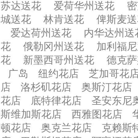
苏达送花
爱荷华州送花
密
城送花
林肯送花
俾斯麦送
爱达荷州送花
内华达州送
花
俄勒冈州送花
加利福尼
花
新墨西哥州送花
德克萨
广岛
纽约花店
芝加哥花
店
洛杉矶花店
奥斯汀花店
花店
底特律花店
圣安东尼
斯维加斯花店
西雅图花店
顿花店
奥克兰花店
克赖斯