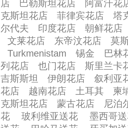
店
巴勒斯坦花店
阿富汗花
克斯坦花店
菲律宾花店
塔
尔代夫
印度花店
朝鲜花店
文莱花店
东帝汶花店
莫
Turkmenistam
锡金
巴林
列花店
也门花店
斯里兰卡
吉斯斯坦
伊朗花店
叙利亚
花店
越南花店
土耳其
柬
克斯坦花店
蒙古花店
尼泊
花
玻利维亚送花
墨西哥送