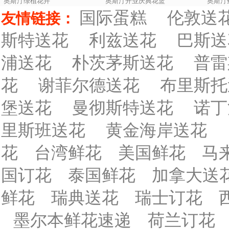
奥斯汀绿植花卉
奥斯汀开业庆典花篮
奥斯汀
国际蛋糕
伦敦送
友情链接：
斯特送花
利兹送花
巴斯送
浦送花
朴茨茅斯送花
普雷
花
谢菲尔德送花
布里斯托
堡送花
曼彻斯特送花
诺丁
里斯班送花
黄金海岸送花
花
台湾鲜花
美国鲜花
马
国订花
泰国鲜花
加拿大送
鲜花
瑞典送花
瑞士订花
墨尔本鲜花速递
荷兰订花