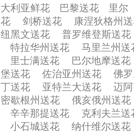
大利亚鲜花
巴黎送花
里尔
花
剑桥送花
康涅狄格州送
纽黑文送花
普罗维登斯送花
特拉华州送花
马里兰州送
里士满送花
巴尔地摩送花
堡送花
佐治亚州送花
佛罗
丁送花
亚特兰大送花
迈阿
密歇根州送花
俄亥俄州送花
辛辛那提送花
克利夫兰送
小石城送花
纳什维尔送花