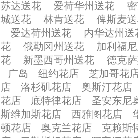
苏达送花
爱荷华州送花
密
城送花
林肯送花
俾斯麦送
爱达荷州送花
内华达州送
花
俄勒冈州送花
加利福尼
花
新墨西哥州送花
德克萨
广岛
纽约花店
芝加哥花
店
洛杉矶花店
奥斯汀花店
花店
底特律花店
圣安东尼
斯维加斯花店
西雅图花店
顿花店
奥克兰花店
克赖斯