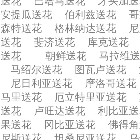
送花
巴哈马送花
牙买加送
安提瓜送花
伯利兹送花
哥
森特送花
格林纳达送花
尼
送花
斐济送花
库克送花
送花
朝鲜送花
马拉维
马绍尔送花
图瓦卢送花
尼日利亚送花
摩洛哥送花
马里送花
厄立特里亚送花
送花
卢旺达送花
利比亚送
果送花
冈比亚送花
佛得角
尼斯送花
坦桑尼亚送花
乌