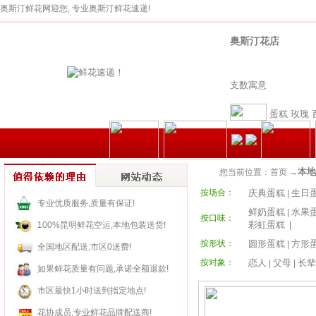
奥斯汀鲜花网迎您, 专业奥斯汀鲜花速递!
奥斯汀花店
支数寓意
蛋糕
玫瑰
本地
您当前位置：首页 →
按场合：
庆典蛋糕
生日
|
专业优质服务,质量有保证!
鲜奶蛋糕
水果
|
按口味：
彩虹蛋糕
100%昆明鲜花空运,本地包装送货!
|
按形状：
圆形蛋糕
方形
|
全国地区配送,市区0送费!
按对象：
恋人
父母
长辈
|
|
如果鲜花质量有问题,承诺全额退款!
市区最快1小时送到指定地点!
花协成员,专业鲜花品牌配送商!