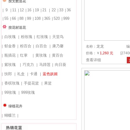
按支数送花
9
11
12
16
19
21
22
33
36
|
|
|
|
|
|
|
|
|
55
66
88
99
108
365
520
999
|
|
|
|
|
|
|
|
按花材送花
白玫瑰
粉玫瑰
红玫瑰
天堂鸟
|
|
|
|
郁金香
粉百合
白百合
康乃馨
|
|
|
|
龙龙
名称：
编
价格：￥
1,260 元
[274
瓶插花
红掌
黄玫瑰
黄百合
|
|
|
|
查看详细
紫玫瑰
巧克力
马蹄莲
向日葵
|
|
|
|
扶郎
礼盒
卡通
蓝色妖姬
|
|
|
|
香槟玫瑰
手提花篮
果篮
|
|
|
99玫瑰
999玫瑰
|
|
绿植花卉
蝴蝶兰
|
|