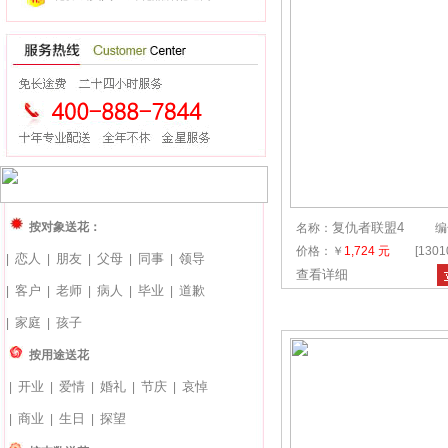
按对象送花：
复仇者联盟4
名称：
编
价格：￥
1,724 元
[130
恋人
朋友
父母
同事
领导
|
|
|
|
|
查看详细
客户
老师
病人
毕业
道歉
|
|
|
|
|
家庭
孩子
|
|
按用途送花
开业
爱情
婚礼
节庆
哀悼
|
|
|
|
|
商业
生日
探望
|
|
|