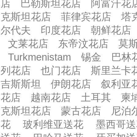
店
巴勒斯坦花店
阿富汗花
克斯坦花店
菲律宾花店
塔
尔代夫
印度花店
朝鲜花店
文莱花店
东帝汶花店
莫
Turkmenistam
锡金
巴林
列花店
也门花店
斯里兰卡
吉斯斯坦
伊朗花店
叙利亚
花店
越南花店
土耳其
柬
克斯坦花店
蒙古花店
尼泊
花
玻利维亚送花
墨西哥送