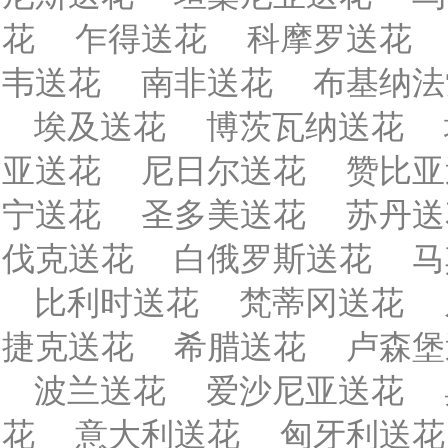
花
乍得送花
科摩罗送花
韦送花
南非送花
布基纳法
埃及送花
博茨瓦纳送花
亚送花
尼日尔送花
赞比亚
宁送花
圣多美送花
苏丹送
伐克送花
白俄罗斯送花
马
比利时送花
梵蒂冈送花
捷克送花
希腊送花
卢森堡
波兰送花
爱沙尼亚送花
花
意大利送花
匈牙利送花