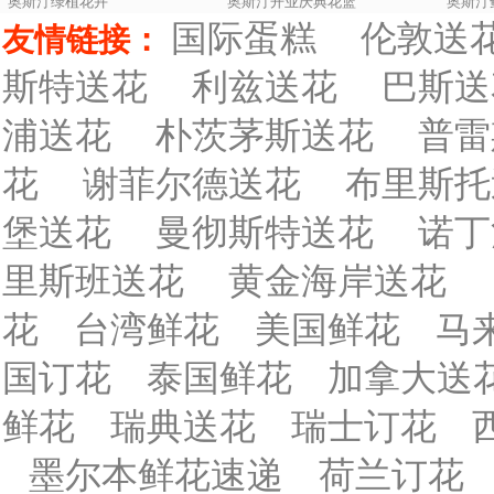
奥斯汀绿植花卉
奥斯汀开业庆典花篮
奥斯汀
国际蛋糕
伦敦送
友情链接：
斯特送花
利兹送花
巴斯送
浦送花
朴茨茅斯送花
普雷
花
谢菲尔德送花
布里斯托
堡送花
曼彻斯特送花
诺丁
里斯班送花
黄金海岸送花
花
台湾鲜花
美国鲜花
马
国订花
泰国鲜花
加拿大送
鲜花
瑞典送花
瑞士订花
墨尔本鲜花速递
荷兰订花