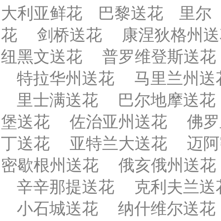
大利亚鲜花
巴黎送花
里尔
花
剑桥送花
康涅狄格州送
纽黑文送花
普罗维登斯送花
特拉华州送花
马里兰州送
里士满送花
巴尔地摩送花
堡送花
佐治亚州送花
佛罗
丁送花
亚特兰大送花
迈阿
密歇根州送花
俄亥俄州送花
辛辛那提送花
克利夫兰送
小石城送花
纳什维尔送花