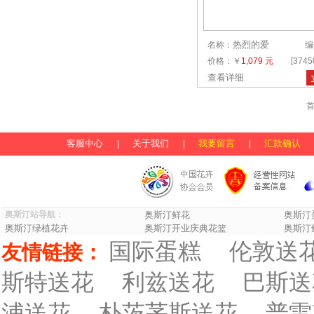
热烈的爱
名称：
编
价格：￥
1,079 元
[374
查看详细
首
客服中心
关于我们
我要留言
汇款确认
|
|
|
奥斯汀站导航：
奥斯汀鲜花
奥斯汀
奥斯汀绿植花卉
奥斯汀开业庆典花篮
奥斯汀
国际蛋糕
伦敦送
友情链接：
斯特送花
利兹送花
巴斯送
浦送花
朴茨茅斯送花
普雷