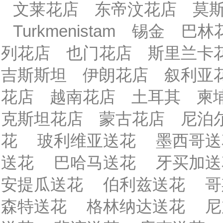
文莱花店
东帝汶花店
莫
Turkmenistam
锡金
巴林
列花店
也门花店
斯里兰卡
吉斯斯坦
伊朗花店
叙利亚
花店
越南花店
土耳其
柬
克斯坦花店
蒙古花店
尼泊
花
玻利维亚送花
墨西哥送
送花
巴哈马送花
牙买加送
安提瓜送花
伯利兹送花
哥
森特送花
格林纳达送花
尼