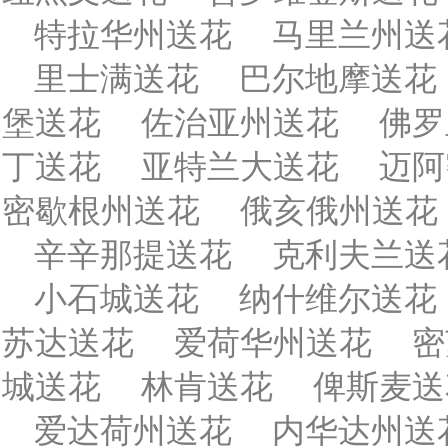
特拉华州送花
马里兰州送
里士满送花
巴尔地摩送花
堡送花
佐治亚州送花
佛罗
丁送花
亚特兰大送花
迈阿
密歇根州送花
俄亥俄州送花
辛辛那提送花
克利夫兰送
小石城送花
纳什维尔送花
苏达送花
爱荷华州送花
密
城送花
林肯送花
俾斯麦送
爱达荷州送花
内华达州送