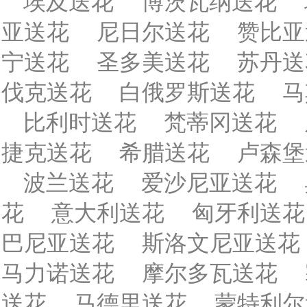
埃及送花
博茨瓦纳送花
亚送花
尼日尔送花
赞比亚
宁送花
圣多美送花
苏丹送
伐克送花
白俄罗斯送花
马
比利时送花
梵蒂冈送花
捷克送花
希腊送花
卢森堡
波兰送花
爱沙尼亚送花
花
意大利送花
匈牙利送花
巴尼亚送花
斯洛文尼亚送花
马力诺送花
摩尔多瓦送花
送花
马德里送花
蒙特利尔