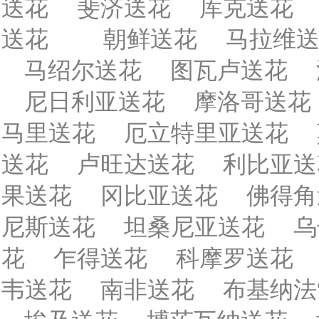
送花
斐济送花
库克送花
送花
朝鲜送花
马拉维
马绍尔送花
图瓦卢送花
尼日利亚送花
摩洛哥送花
马里送花
厄立特里亚送花
送花
卢旺达送花
利比亚送
果送花
冈比亚送花
佛得角
尼斯送花
坦桑尼亚送花
乌
花
乍得送花
科摩罗送花
韦送花
南非送花
布基纳法