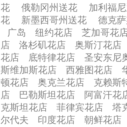
花
俄勒冈州送花
加利福尼
花
新墨西哥州送花
德克萨
广岛
纽约花店
芝加哥花
店
洛杉矶花店
奥斯汀花店
花店
底特律花店
圣安东尼
斯维加斯花店
西雅图花店
顿花店
奥克兰花店
克赖斯
店
巴勒斯坦花店
阿富汗花
克斯坦花店
菲律宾花店
塔
尔代夫
印度花店
朝鲜花店