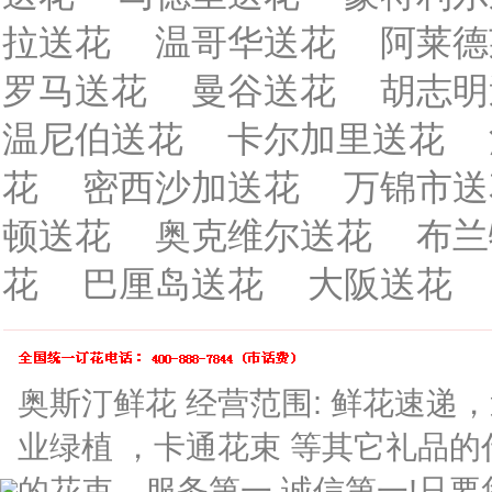
拉送花
温哥华送花
阿莱德
罗马送花
曼谷送花
胡志明
温尼伯送花
卡尔加里送花
花
密西沙加送花
万锦市送
顿送花
奥克维尔送花
布兰
花
巴厘岛送花
大阪送花
奥斯汀鲜花 经营范围: 鲜花速
业绿植 ，卡通花束 等其它礼品
的花束。服务第一,诚信第一!只要