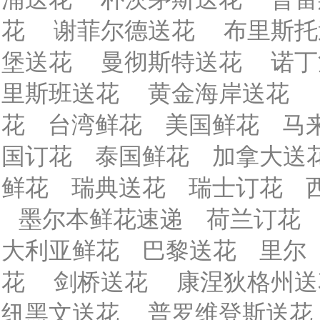
花
谢菲尔德送花
布里斯托
堡送花
曼彻斯特送花
诺丁
里斯班送花
黄金海岸送花
花
台湾鲜花
美国鲜花
马
国订花
泰国鲜花
加拿大送
鲜花
瑞典送花
瑞士订花
墨尔本鲜花速递
荷兰订花
大利亚鲜花
巴黎送花
里尔
花
剑桥送花
康涅狄格州送
纽黑文送花
普罗维登斯送花