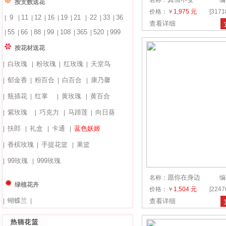
名称：
编
按支数送花
价格：￥
1,975 元
[317
9
11
12
16
19
21
22
33
36
|
|
|
|
|
|
|
|
|
查看详细
55
66
88
99
108
365
520
999
|
|
|
|
|
|
|
|
按花材送花
白玫瑰
粉玫瑰
红玫瑰
天堂鸟
|
|
|
|
郁金香
粉百合
白百合
康乃馨
|
|
|
|
瓶插花
红掌
黄玫瑰
黄百合
|
|
|
|
紫玫瑰
巧克力
马蹄莲
向日葵
|
|
|
|
扶郎
礼盒
卡通
蓝色妖姬
|
|
|
|
香槟玫瑰
手提花篮
果篮
|
|
|
99玫瑰
999玫瑰
|
|
愿你在身边
名称：
编
绿植花卉
价格：￥
1,504 元
[224
蝴蝶兰
|
|
查看详细